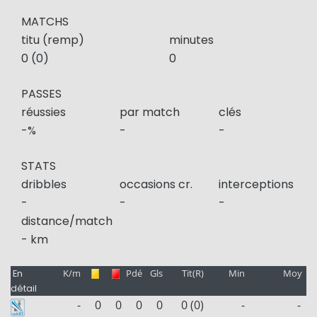
MATCHS
titu (remp)
minutes
0 (0)
0
PASSES
réussies
par match
clés
-%
-
-
STATS
dribbles
occasions cr.
interceptions
-
-
-
distance/match
- km
K/m
Pdé
Gls
Tit(R)
Min
Moy
En
détail
-
0
0
0
0
0 (0)
-
-