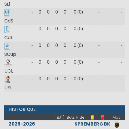
SL1
-
0
0
0
0
0 (0)
-
-
CdS
-
0
0
0
0
0 (0)
-
-
CdL
-
0
0
0
0
0 (0)
-
-
SCup
-
0
0
0
0
0 (0)
-
-
UCL
-
0
0
0
0
0 (0)
-
-
UEL
HISTORIQUE
Tit.(r)
Buts
P.dé
Moy
2025-2026
SPREMBERG BK