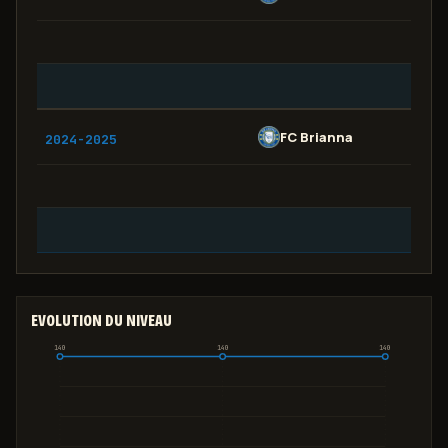
FC Brianna
C
2024-2025
EVOLUTION DU NIVEAU
140
140
140