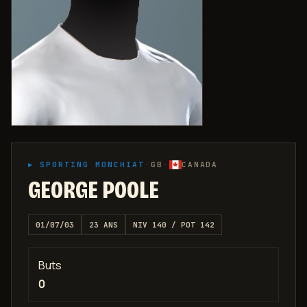
▸
SPORTING MONCHIAT
·
GB
·
CANADA
GEORGE POOLE
01/07/03
23
ANS
NIV
140
/ POT
142
Buts
0