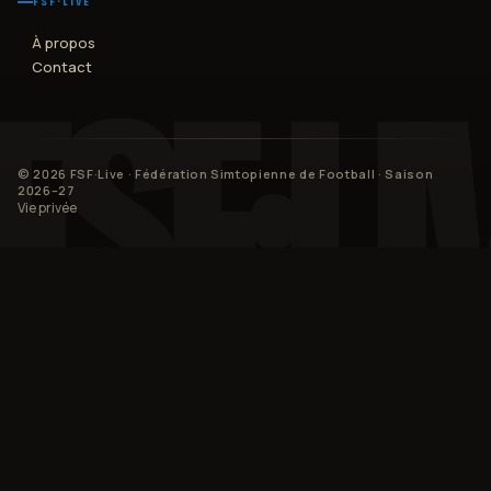
FSF·LIVE
À propos
Contact
©
2026
FSF·Live · Fédération Simtopienne de Football
· Saison
2026–27
Vie privée