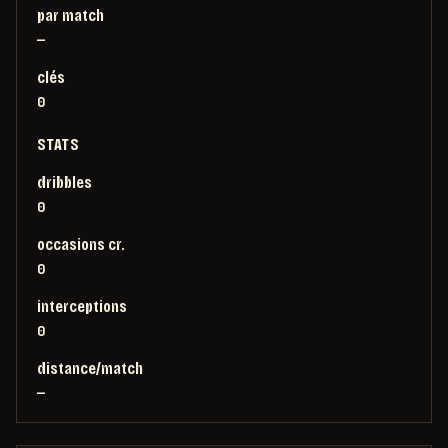
par match
—
clés
0
STATS
dribbles
0
occasions cr.
0
interceptions
0
distance/match
—