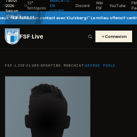
7 août
MERCATO
32
°
Wiki
FM
2026
·
EN
Discord
YouTube
Simtopolis
FSF
Pa
Saison
COURS
2026–27
 n'ai aucun contact avec Kluisberg!" Le milieu offensif central, qui
EN DIRECT
FSF
·
Live
Connexion
›
›
›
FSF·LIVE
CLUBS
SPORTING MONCHIAT
GEORGE POOLE