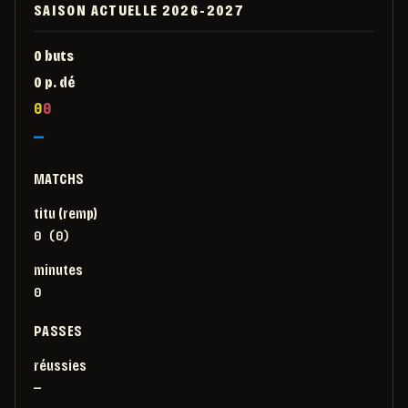
SAISON ACTUELLE
2026-2027
0
buts
0
p. dé
0
0
—
MATCHS
titu (remp)
0 (0)
minutes
0
PASSES
réussies
—