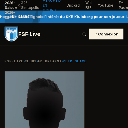
MERCATO
2026
·
32
°
Wiki
FM
EN
Discord
YouTube
Saison
Simtopolis
FSF
Pack
COURS
2026–
Hazard signale l'intérêt du SKB Kluisberg pour son joueur. Le club 
EN DIRECT
27
FSF
·
Live
Connexion
›
›
›
FSF·LIVE
CLUBS
FC BRIANNA
PETR SLAVE