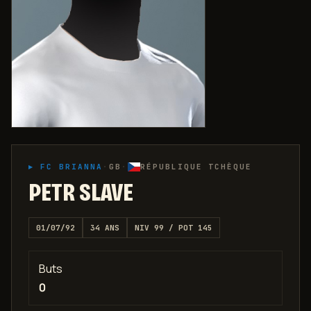
▸
FC BRIANNA
·
GB
·
RÉPUBLIQUE TCHÈQUE
PETR SLAVE
01/07/92
34
ANS
NIV
99
/ POT
145
Buts
0