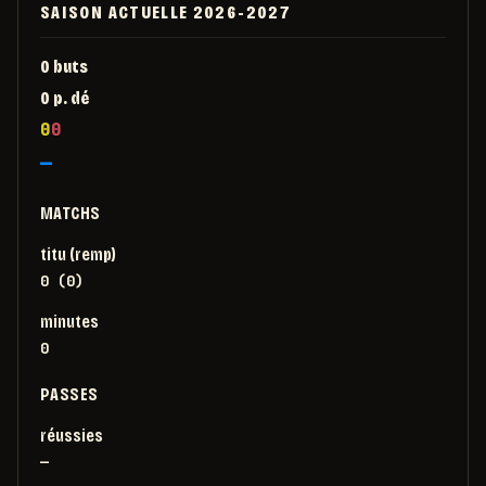
SAISON ACTUELLE
2026-2027
0
buts
0
p. dé
0
0
—
MATCHS
titu (remp)
0 (0)
minutes
0
PASSES
réussies
—