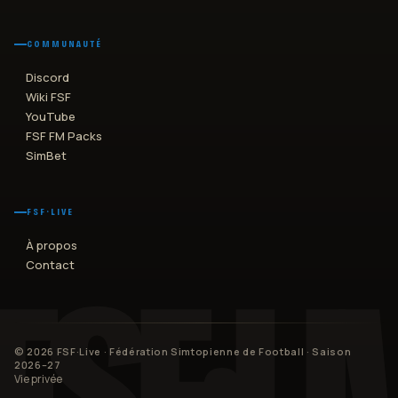
COMMUNAUTÉ
Discord
Wiki FSF
YouTube
FSF FM Packs
SimBet
FSF·LIVE
À propos
Contact
©
2026
FSF·Live · Fédération Simtopienne de Football
· Saison
2026–27
Vie privée