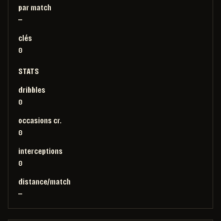
par match
—
clés
0
STATS
dribbles
0
occasions cr.
0
interceptions
0
distance/match
—