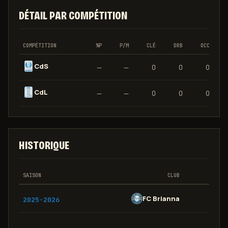
DÉTAIL PAR COMPÉTITION
COMPÉTITION
%P
P/M
CLÉ
DRB
OCC
CdS
—
—
0
0
0
CdL
—
—
0
0
0
HISTORIQUE
SAISON
CLUB
FC Brianna
C
2025-2026