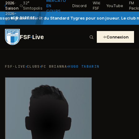
MERCATO
2026
·
32
°
Wiki
FM
EN
Discord
YouTube
Saison
Simtopolis
FSF
Pack
COURS
2026–
ignale l'intérêt du Standard Tygres pour son joueur. Le club n'a p
EN DIRECT
27
FSF
·
Live
Connexion
›
›
›
FSF·LIVE
CLUBS
FC BRIANNA
HUGO TABARIN