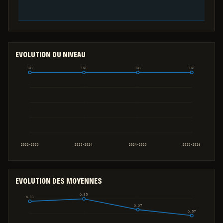
EVOLUTION DU NIVEAU
131
131
131
131
2022-2023
2023-2024
2024-2025
2025-2026
EVOLUTION DES MOYENNES
6.85
6.81
6.67
6.57