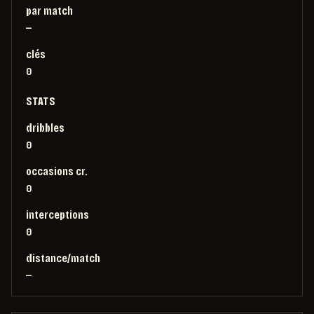
par match
—
clés
0
STATS
dribbles
0
occasions cr.
0
interceptions
0
distance/match
—