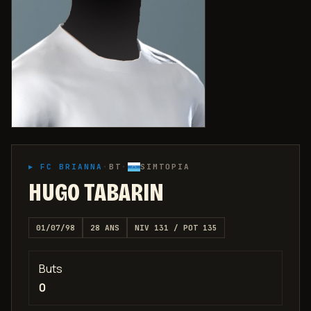
▸
FC BRIANNA
·
BT
·
SIMTOPIA
HUGO TABARIN
01/07/98
28
ANS
NIV
131
/ POT
135
Buts
0