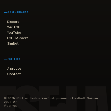
COMMUNAUTÉ
Discord
Wiki FSF
YouTube
FSF FM Packs
SimBet
FSF·LIVE
À propos
Contact
©
2026
FSF·Live · Fédération Simtopienne de Football
· Saison
2026–27
Vie privée