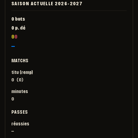
SAISON ACTUELLE
2026-2027
0
buts
0
p. dé
0
0
—
MATCHS
titu (remp)
0 (0)
minutes
0
PASSES
réussies
—