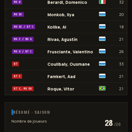
Berardi, Domenico
32
MO D
Monkob, Ilya
20
MO DC
Kolike, Al
18
MO GC / BT C
Rivas, Agustín
21
MO C / MO G
Frusciante, Valentino
26
MO G / BT C
Coulibaly, Ousmane
33
BT
Famkert, Aad
21
BT C
Roque, Vitor
21
BT C, MO DG
RÉSUMÉ · SAISON
28
Nombre de joueurs
/
28