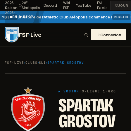
2026
·
28
°
Wiki
FM
Discord
YouTube
JOUR
Saison
Simtopolis
FSF
Packs
2026–
L'histoire de l'Athletic Club Aléopolis commence !
Le
EN DIRECT
ERCATO
MERCATO
27
FSF
·
Live
Connexion
›
›
›
FSF·LIVE
CLUBS
SL1
SPARTAK GROSTOV
▸
VOSTOK
·
S-LIGUE 1
·
GRO
SPARTAK
GROSTOV