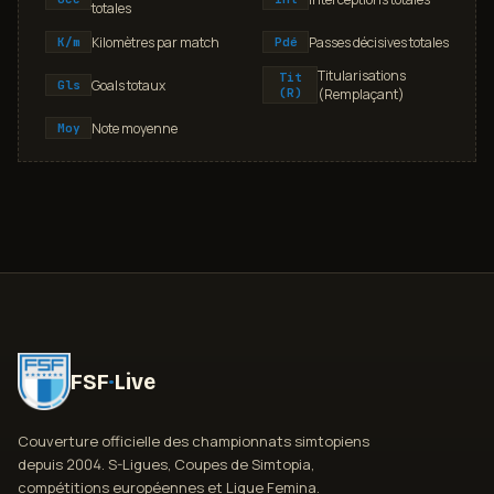
totales
Kilomètres par match
Passes décisives totales
K/m
Pdé
Titularisations
Tit
Goals totaux
Gls
(R)
(Remplaçant)
Note moyenne
Moy
FSF
·
Live
Couverture officielle des championnats simtopiens
depuis 2004. S-Ligues, Coupes de Simtopia,
compétitions européennes et Ligue Femina.