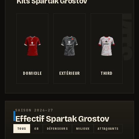
Kits
Spartak Grostov
DOMICILE
EXTÉRIEUR
THIRD
SAISON
2026–27
Effectif
Spartak Grostov
TOUS
GB
DÉFENSEURS
MILIEUX
ATTAQUANTS