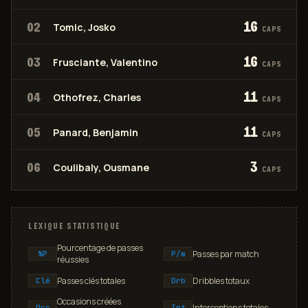
16
02
Tomic, Josko
CAPS
16
03
Frusciante, Valentino
CAPS
11
04
Othofrez, Charles
CAPS
11
05
Panard, Benjamin
CAPS
3
06
Coulibaly, Ousmane
CAPS
LEXIQUE STATISTIQUE
Pourcentage de passes
Passes par match
%P
P/m
réussies
Passes clés totales
Dribbles totaux
Clé
Drb
Occasions créées
Interceptions totales
Occ
Int