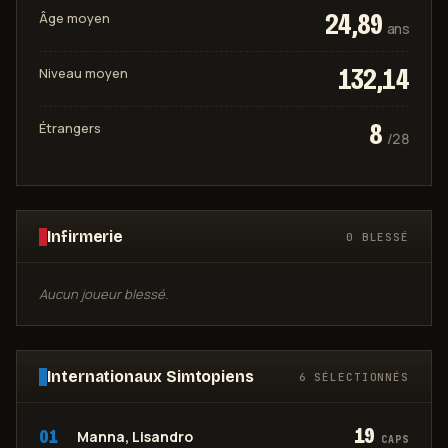
24,89
Âge moyen
ans
132,14
Niveau moyen
8
Étrangers
/
28
Infirmerie
0 BLESSÉ
Aucun joueur blessé.
Internationaux Simtopiens
6
SÉLECTIONNÉ
S
19
01
Manna, Lisandro
CAPS