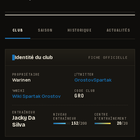
CLUB
SAISON
HISTORIQUE
ACTUALITÉS
Identité du club
FICHE OFFICIELLE
PROPRIÉTAIRE
TWITTER
Warinen
GrostovSpartak
WIKI
CODE CLUB
Wiki
Spartak Grostov
GRO
ENTRAÎNEUR
NIVEAU
CENTRE
Jacky Da
ENTRAÎNEUR
D'ENTRAÎNEMENT
152
20
/
200
/
20
Silva