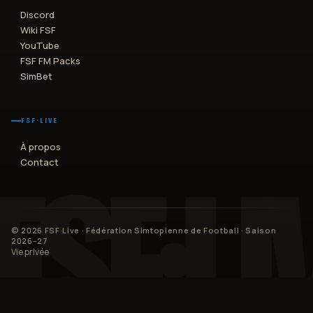
Discord
Wiki FSF
YouTube
FSF FM Packs
SimBet
FSF·LIVE
À propos
Contact
©
2026
FSF·Live · Fédération Simtopienne de Football
· Saison
2026–27
Vie privée