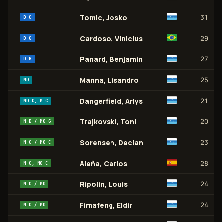
Tomic, Josko
31
D C
Cardoso, Vinicius
29
D G
Panard, Benjamin
27
D G
Manna, Lisandro
25
MD
Dangerfield, Arlys
21
MD C, M C
Trajkovski, Toni
20
M D / MO G
Sorensen, Declan
23
M C / MO C
Aleña, Carlos
28
M C, MO C
Ripolin, Louis
24
M C / MD
Fimafeng, Eldir
24
M C / MD